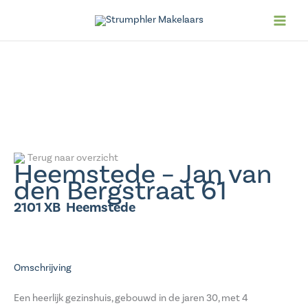
Ga
naar
de
inhoud
Terug naar overzicht
Heemstede – Jan van
den Bergstraat 61
2101 XB
Heemstede
Omschrijving
Een heerlijk gezinshuis, gebouwd in de jaren 30, met 4