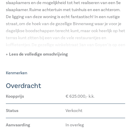
slaapkamers en de mogelijkheid tot het realiseren van een 5e
slaapkamer. Ruime achtertuin met tuinhuis en een achterom.
De ligging van deze woning is echt fantastisch! In een rustige
straat, om de hoek van de gezellige Binnenweg waar je voor je
dagelijkse boodschappen terecht kunt, maar ook heerlijk op het
terras kunt zitten bij een van de vele restaurantjes en
koffietentjes. De gezellige winkelstraat ‘Jan van Goyen’ is op een
paar minuten fietsafstand en het bruisende centrum van
Lees de volledige omschrijving
Haarlem is binnen 15 minuten te bereiken. De buurt is zeer
kindvriendelijk en er zijn goede (basis) scholen op korte loop- en
fietsafstand. Het station van Heemstede-Aerdenhout is met 7
Kenmerken
minuten fietsen bereikbaar en heeft een perfecte verbinding
Overdracht
naar Amsterdam, Den Haag en Utrecht.
Bouwjaar: 1935. Woonoppervlakte: 94m². Inhoud: 346m3.
Koopprijs
€ 625.000,- k.k.
Perceel: 118m².
Status
Verkocht
Begane grond
Entree, vestibule met wc en trapkast, Ruime en lichte L-
Aanvaarding
In overleg
vormige woonkamer met airco en openslaande deuren naar de