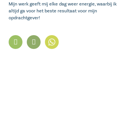
Mijn werk geeft mij elke dag weer energie, waarbij ik
altijd ga voor het beste resultaat voor mijn
opdrachtgever!
P
E
h
n
o
v
n
e
e
l
-
o
a
p
l
e
t