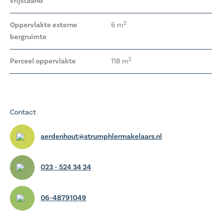
vrijstaand
• Centrale locatie, maar toch een rustige straat
• Spouwmuurisolatie voor- en achterzijde
2
Oppervlakte externe
6 m
• Uitstekende ligging ten opzichte van de uitvalswegen
bergruimte
2
Perceel oppervlakte
118 m
Contact
aerdenhout@strumphlermakelaars.nl
023 - 524 34 24
06-48791049