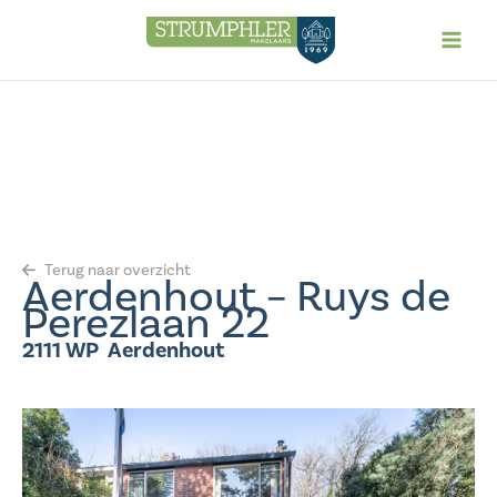
Ga
naar
de
inhoud
Terug naar overzicht
Aerdenhout – Ruys de
Perezlaan 22
2111 WP
Aerdenhout