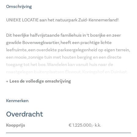
Omschrijving
UNIEKE LOCATIE aan het natuurpark Zuid-Kennemerland!
Dit heerlijke halfvrijstaande familiehuis in ‘t bosrijke en zeer
gewilde Bovenwegkwartier, heeft een prachtige lichte
leefruimte, een overdekte parkeergelegenheid op eigen terrein,
een mooie, zonnige tuin met houten berging en een directe
toegang tot het bos. Wandelen kan vanuit huis naar de
naastgelegen buitenplaatsen Elswout, Koningshof en Duinlust.
In deze rustige buurt, waar de kinderen op straat spelen, liggen
Lees de volledige omschrijving
de (basis)scholen, kinderopvang, buurttennisbaan en andere
sportvoorzieningen op loopafstand. Het historisch stadshart
Kenmerken
van Haarlem, de duinen en het strand zijn per fiets te bereiken.
Via de nabijgelegen NS-stations van Overveen en Heemstede-
Overdracht
Aerdenhout is er een uitstekende verbinding naar Amsterdam,
Schiphol en Den Haag. Ook de ligging ten opzichte van de
Koopprijs
€ 1.225.000,- k.k.
uitvalswegen is gunstig. Kortom: een ideaal en centraal gelegen