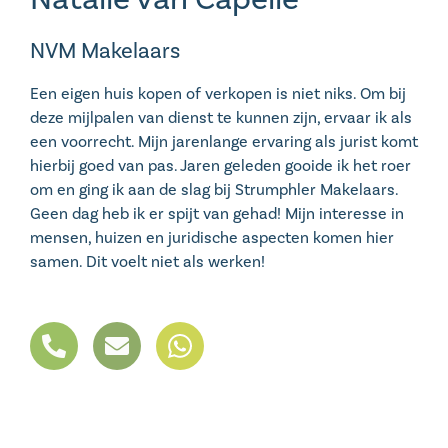
NVM Makelaars
Een eigen huis kopen of verkopen is niet niks. Om bij
deze mijlpalen van dienst te kunnen zijn, ervaar ik als
een voorrecht. Mijn jarenlange ervaring als jurist komt
hierbij goed van pas. Jaren geleden gooide ik het roer
om en ging ik aan de slag bij Strumphler Makelaars.
Geen dag heb ik er spijt van gehad! Mijn interesse in
mensen, huizen en juridische aspecten komen hier
samen. Dit voelt niet als werken!
P
E
h
n
o
v
n
e
e
l