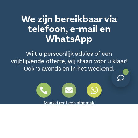
We zijn bereikbaar via
telefoon, e-mail en
WhatsApp
Wilt u persoonlijk advies of een
vrijblijvende offerte, wij staan voor u klaar!
Ook ’s avonds en in het weekend.
1
P
E
h
n
o
v
Maak direct een afspraak
n
e
e
l
-
o
a
p